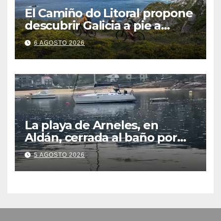
El Camiño do Litoral propone
descubrir Galicia a pie a
través de más de 1.300
6 AGOSTO 2026
kilómetros
La playa de Arneles, en
Aldán, cerrada al baño por
contaminación del agua tras
5 AGOSTO 2026
detectarse restos fecales