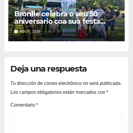
Bronlle celebra o seu 50
aniversario coa sua festa
popular o vindeiro sábado 15
AGO 7, 2026
de agosto
Deja una respuesta
Tu dirección de correo electrónico no será publicada.
Los campos obligatorios están marcados con
*
Comentario
*