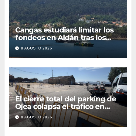
Cangas estudiará limitar los
fondeos en Aldán tras los
últimos episodios de
8 AGOSTO 2026
contaminación en O Con
El cierre total del parking de
Ojea colapsa el tráfico en
Cangas
8 AGOSTO 2026