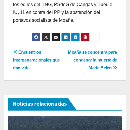
los ediles del BNG, PSdeG de Cangas y Bueu e
IU, 11 en contra del PP y la abstención del
portavoz socialista de Moaña.
Navegación
Encuentros
Moaña se concentra para
intergeneracionales que
condenar la muerte de
de
dan vida
María Belén
entradas
Noticias relacionadas