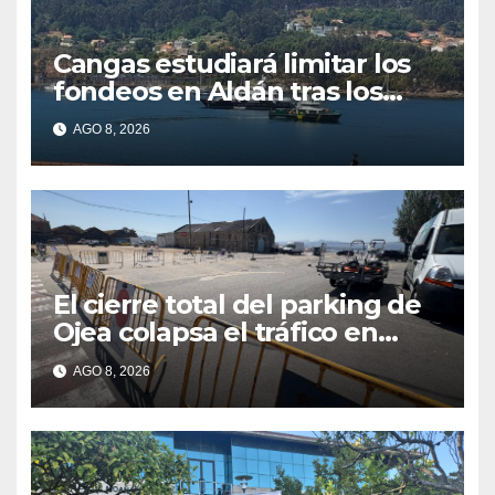
Cangas estudiará limitar los
fondeos en Aldán tras los
últimos episodios de
AGO 8, 2026
contaminación en O Con
El cierre total del parking de
Ojea colapsa el tráfico en
Cangas
AGO 8, 2026