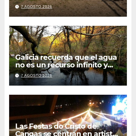
origen desconocido
7 AGOSTO 2026
Galicia recuerda que el agua
no es un recurso infinito y
apela a convertir el ahorro en
7 AGOSTO 2026
un hábito diario
Las Festas do Cristo de
Cangas se centran en artistas