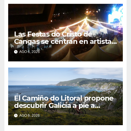
Las Festas do Cristo de
Cangas se centran en artistas
gallegos
AGO 6, 2026
El Camiño do Litoral propone
descubrir Galicia a pie a
través de más de 1.300
AGO 6, 2026
kilómetros