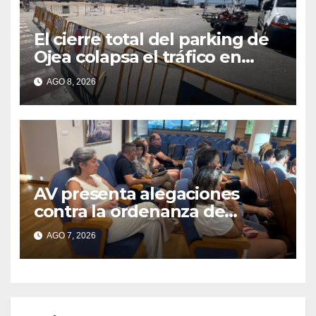
El cierre total del parking de
Ojea colapsa el tráfico en
Cangas
AGO 8, 2026
AV presenta alegaciones
contra la ordenanza de
residuos del Morrazo por
AGO 7, 2026
considerar que impone
cargas “desproporcionadas”