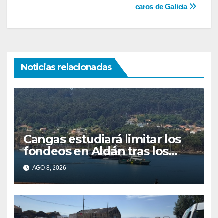
de
caros de Galicia
entradas
Noticias relacionadas
Cangas estudiará limitar los
fondeos en Aldán tras los
últimos episodios de
AGO 8, 2026
contaminación en O Con