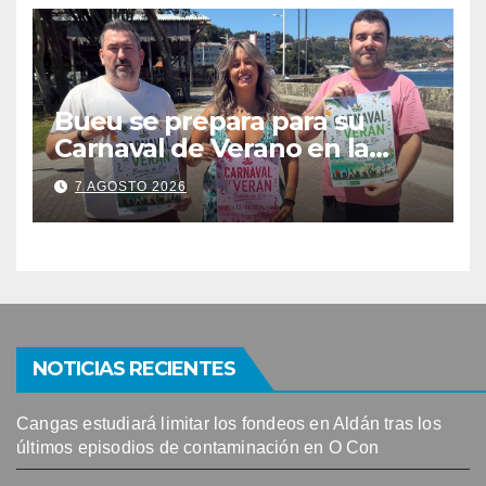
solicitudes de mesas
Bueu se prepara para su
Carnaval de Verano en la
Banda do Río
7 AGOSTO 2026
NOTICIAS RECIENTES
Cangas estudiará limitar los fondeos en Aldán tras los
últimos episodios de contaminación en O Con