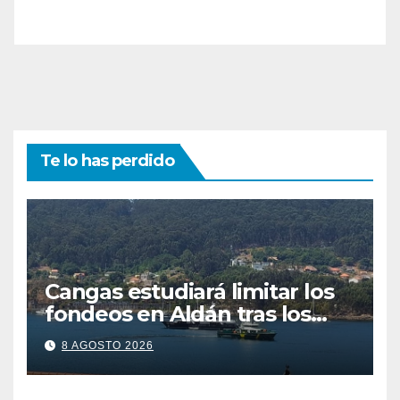
Te lo has perdido
Cangas estudiará limitar los
fondeos en Aldán tras los
últimos episodios de
8 AGOSTO 2026
contaminación en O Con