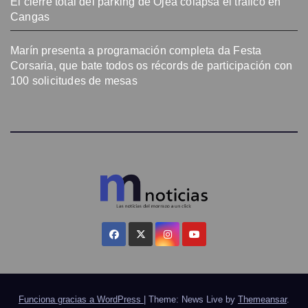
El cierre total del parking de Ojea colapsa el tráfico en
Cangas
Marín presenta a programación completa da Festa
Corsaria, que bate todos os récords de participación con
100 solicitudes de mesas
Funciona gracias a WordPress
|
Theme: News Live by
Themeansar
.