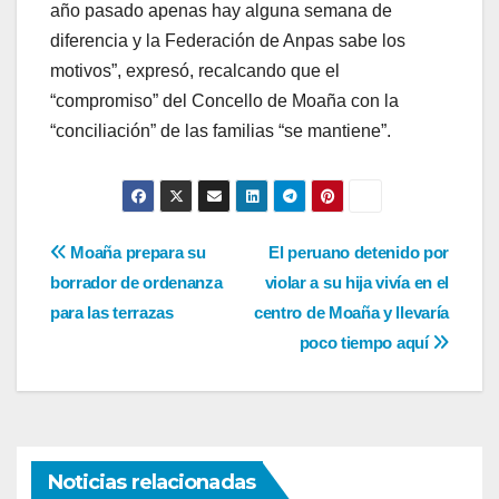
año pasado apenas hay alguna semana de
diferencia y la Federación de Anpas sabe los
motivos”, expresó, recalcando que el
“compromiso” del Concello de Moaña con la
“conciliación” de las familias “se mantiene”.
Navegación
Moaña prepara su
El peruano detenido por
borrador de ordenanza
violar a su hija vivía en el
de
para las terrazas
centro de Moaña y llevaría
entradas
poco tiempo aquí
Noticias relacionadas