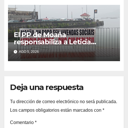
El PP de Moaña
responsabiliza a Leticia
Santos de poner en riesgo la
AGO 5, 2026
construcción de viviendas
sociales de As Raíñas
Deja una respuesta
Tu dirección de correo electrónico no será publicada.
Los campos obligatorios están marcados con
*
Comentario
*