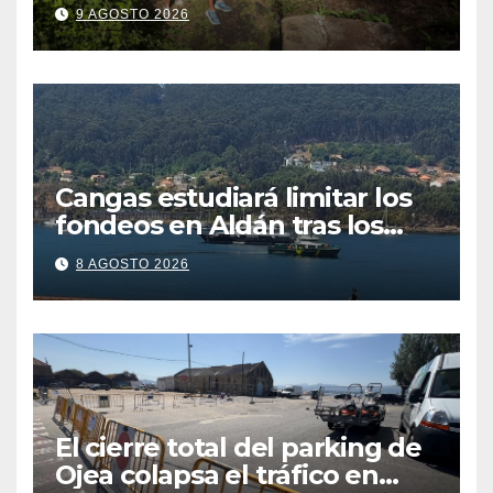
recurso: “Lo vamos a luchar”
9 AGOSTO 2026
Cangas estudiará limitar los
fondeos en Aldán tras los
últimos episodios de
8 AGOSTO 2026
contaminación en Arneles
El cierre total del parking de
Ojea colapsa el tráfico en