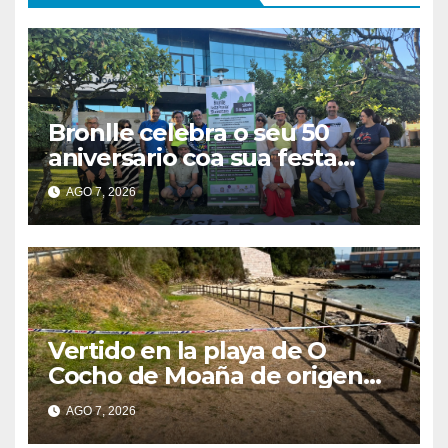
Bronlle celebra o seu 50
aniversario coa sua festa
popular o vindeiro sábado 15
AGO 7, 2026
de agosto
Vertido en la playa de O
Cocho de Moaña de origen
desconocido
AGO 7, 2026