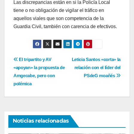
Las discrepancias están en si la Policía Local
tiene o no obligación de vigilar el tráfico en
aquellos viales que son competencia de la
Guardia Civil, también con carencia de efectivos.
Navegación
El tripartito y AV
Leticia Santos «corta» la
«apoyan» la propuesta de
relación con el líder del
de
Amgecabe, pero con
PSdeG moañés
entradas
polémica
Noticias relacionadas