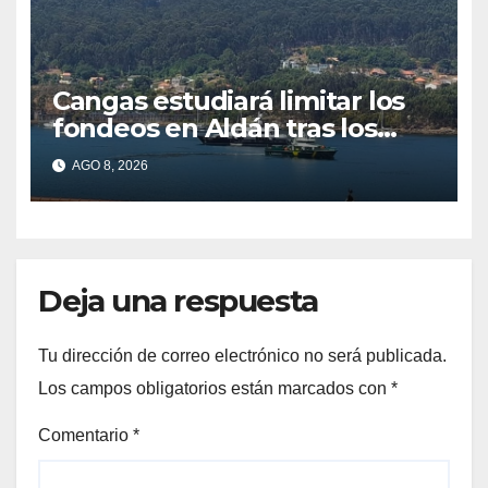
Cangas estudiará limitar los
fondeos en Aldán tras los
últimos episodios de
AGO 8, 2026
contaminación en Arneles
Deja una respuesta
Tu dirección de correo electrónico no será publicada.
Los campos obligatorios están marcados con
*
Comentario
*