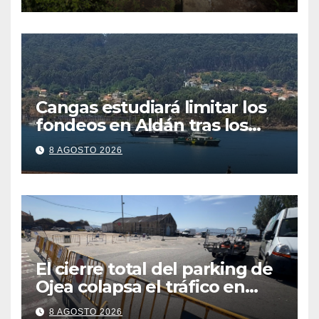
Cangas estudiará limitar los
fondeos en Aldán tras los
últimos episodios de
8 AGOSTO 2026
contaminación en Arneles
El cierre total del parking de
Ojea colapsa el tráfico en
Cangas
8 AGOSTO 2026