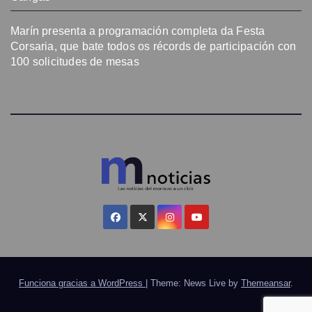
Marín presenta a programación completa da Festa
Corsaria, que bate todos os récords de participación con
100 solicitudes de mesas
Funciona gracias a WordPress
|
Theme: News Live by
Themeansar
.