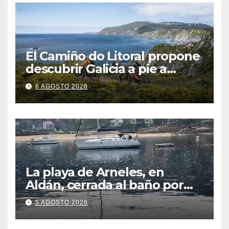
El Camiño do Litoral propone
descubrir Galicia a pie a
través de más de 1.300
6 AGOSTO 2026
kilómetros
La playa de Arneles, en
Aldán, cerrada al baño por
contaminación del agua tras
5 AGOSTO 2026
detectarse restos fecales