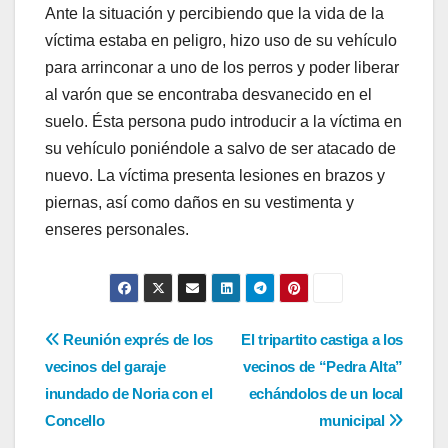
Ante la situación y percibiendo que la vida de la
víctima estaba en peligro, hizo uso de su vehículo
para arrinconar a uno de los perros y poder liberar
al varón que se encontraba desvanecido en el
suelo. Ésta persona pudo introducir a la víctima en
su vehículo poniéndole a salvo de ser atacado de
nuevo. La víctima presenta lesiones en brazos y
piernas, así como daños en su vestimenta y
enseres personales.
Navegación
Reunión exprés de los
El tripartito castiga a los
vecinos del garaje
vecinos de “Pedra Alta”
de
inundado de Noria con el
echándolos de un local
entradas
Concello
municipal