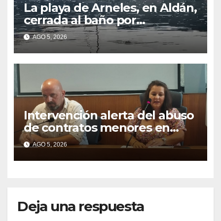
La playa de Arneles, en Aldán,
cerrada al baño por
contaminación del agua tras
AGO 5, 2026
detectarse restos fecales
Intervención alerta del abuso
de contratos menores en
2025
AGO 5, 2026
Deja una respuesta