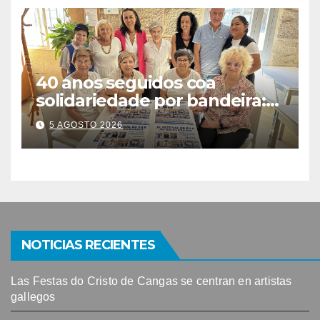
40 anos seguidos coa
solidariedade por bandeira:
este venres celébrase o
5 AGOSTO 2026
Festival do Kilo no Auditorio
NOTICIAS RECIENTES
Las Festas do Cristo de Cangas se centran en artistas
gallegos