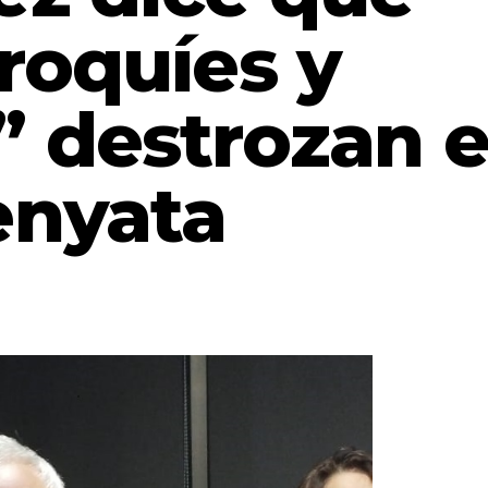
roquíes y
 destrozan e
enyata