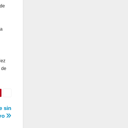
 de
ra
lez
s de
e sin
ayo