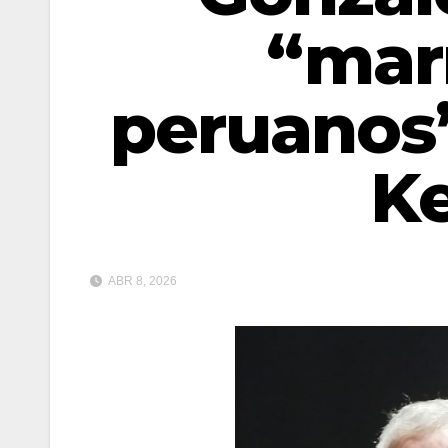
“mar
peruanos”
K
ABR 8, 2026