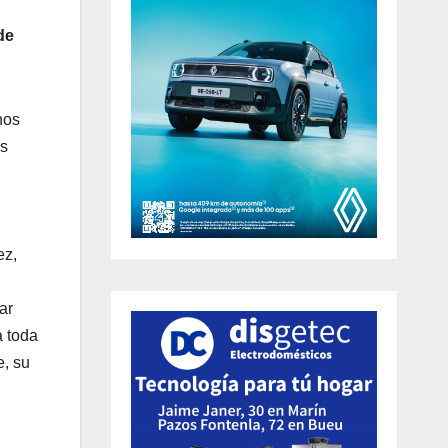
de
nos
es
ez,
ar
a toda
e, su