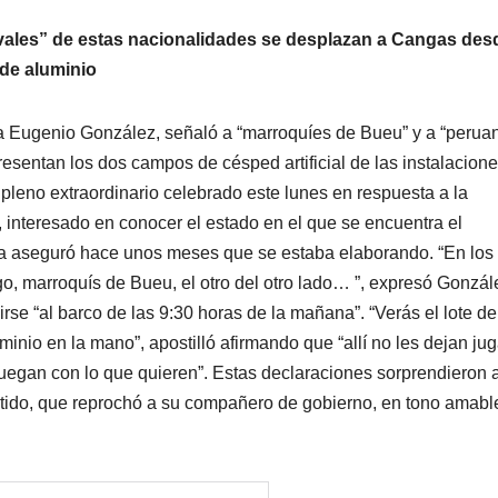
avales” de estas nacionalidades se desplazan a Cangas des
 de aluminio
sta Eugenio González, señaló a “marroquíes de Bueu” y a “perua
sentan los dos campos de césped artificial de las instalacion
l pleno extraordinario celebrado este lunes en respuesta a la
, interesado en conocer el estado en el que se encuentra el
ea aseguró hace unos meses que se estaba elaborando. “En los
, marroquís de Bueu, el otro del otro lado… ”, expresó Gonzál
rse “al barco de las 9:30 horas de la mañana”. “Verás el lote de
inio en la mano”, apostilló afirmando que “allí no les dejan jug
uegan con lo que quieren”. Estas declaraciones sorprendieron 
estido, que reprochó a su compañero de gobierno, en tono amabl