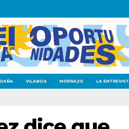
OAÑA
VILABOA
MORRAZO
LA ENTREVIS
ez dice que