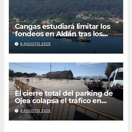
Cangas estudiará limitar los
fondeos en Aldán tras los
últimos episodios de
8 AGOSTO 2026
contaminación en Arneles
El cierre total del parking de
Ojea colapsa el tráfico en
Cangas
8 AGOSTO 2026