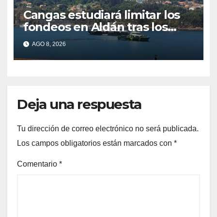
Cangas estudiará limitar los
fondeos en Aldán tras los
últimos episodios de
AGO 8, 2026
contaminación en Arneles
Deja una respuesta
Tu dirección de correo electrónico no será publicada.
Los campos obligatorios están marcados con
*
Comentario
*