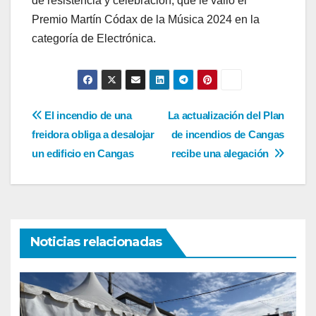
de resistencia y celebración, que le valió el
Premio Martín Códax de la Música 2024 en la
categoría de Electrónica.
Navegación
El incendio de una
La actualización del Plan
freidora obliga a desalojar
de incendios de Cangas
de
un edificio en Cangas
recibe una alegación
entradas
Noticias relacionadas