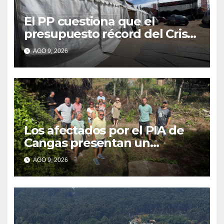
El PP cuestiona que el
presupuesto récord del Cristo
se traduzca en unas fiestas
AGO 9, 2026
más plurales
Los afectados por el PIA de
Cangas presentan un
recurso: “Lo vamos a luchar”
AGO 9, 2026