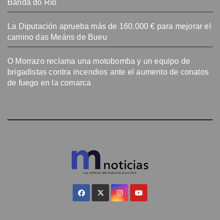
Banda do Río
La Diputación aprueba más de 160.000 € para mejorar el
camino das Meáns de Bueu
O Morrazo reclama una motobomba y un equipo de
brigadistas contra incendios ante el aumento de conatos
de fuego en la comarca