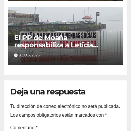
El PP de Moaña
responsabiliza a Leticia
Santos de poner en riesgo la
AGO 5, 2026
construcción de viviendas
sociales de As Raíñas
Deja una respuesta
Tu dirección de correo electrónico no será publicada.
Los campos obligatorios están marcados con
*
Comentario
*