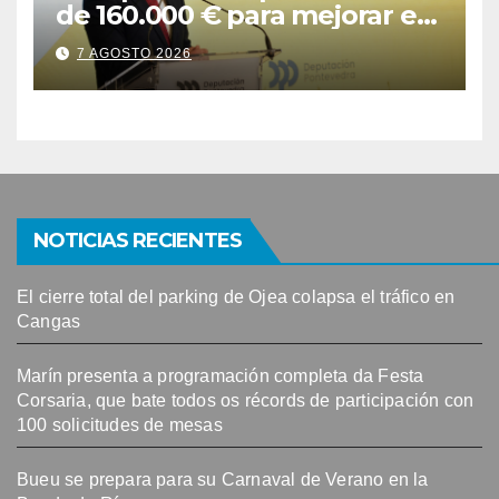
de 160.000 € para mejorar el
camino das Meáns de Bueu
7 AGOSTO 2026
NOTICIAS RECIENTES
El cierre total del parking de Ojea colapsa el tráfico en
Cangas
Marín presenta a programación completa da Festa
Corsaria, que bate todos os récords de participación con
100 solicitudes de mesas
Bueu se prepara para su Carnaval de Verano en la