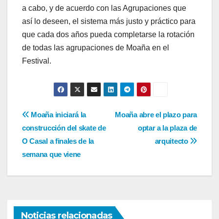
a cabo, y de acuerdo con las Agrupaciones que
así lo deseen, el sistema más justo y práctico para
que cada dos años pueda completarse la rotación
de todas las agrupaciones de Moaña en el
Festival.
Navegación
Moaña iniciará la
Moaña abre el plazo para
construcción del skate de
optar a la plaza de
de
O Casal a finales de la
arquitecto
entradas
semana que viene
Noticias relacionadas