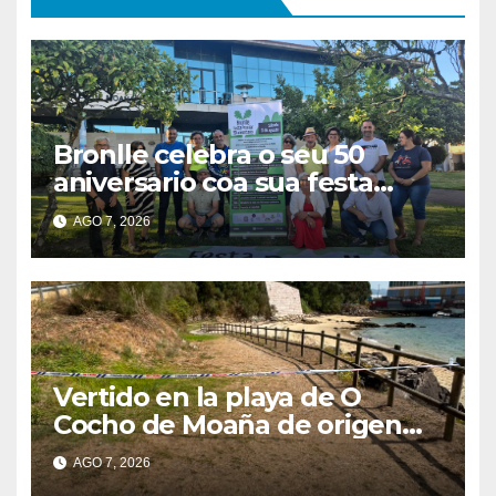
Bronlle celebra o seu 50
aniversario coa sua festa
popular o vindeiro sábado 15
AGO 7, 2026
de agosto
Vertido en la playa de O
Cocho de Moaña de origen
desconocido
AGO 7, 2026