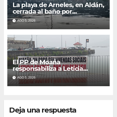
La playa de Arneles, en Aldán,
cerrada al baño por
contaminación del agua tras
AGO 5, 2026
detectarse restos fecales
El PP de Moaña
responsabiliza a Leticia
Santos de poner en riesgo la
AGO 5, 2026
construcción de viviendas
sociales de As Raíñas
Deja una respuesta