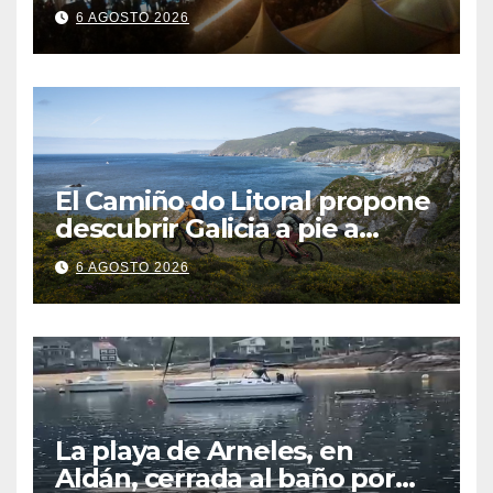
El Camiño do Litoral propone
descubrir Galicia a pie a
través de más de 1.300
6 AGOSTO 2026
kilómetros
La playa de Arneles, en
Aldán, cerrada al baño por
contaminación del agua tras
5 AGOSTO 2026
detectarse restos fecales