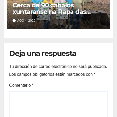
Cerca de 90 cabalos
xuntaranse na Rapa das
Bestas do Monte Gagán esta
AGO 4, 2026
fin de semana
Deja una respuesta
Tu dirección de correo electrónico no será publicada.
Los campos obligatorios están marcados con
*
Comentario
*