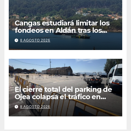
Cangas estudiará limitar los
fondeos en Aldán tras los
últimos episodios de
8 AGOSTO 2026
contaminación en Arneles
El cierre total del parking de
Ojea colapsa el tráfico en
Cangas
8 AGOSTO 2026