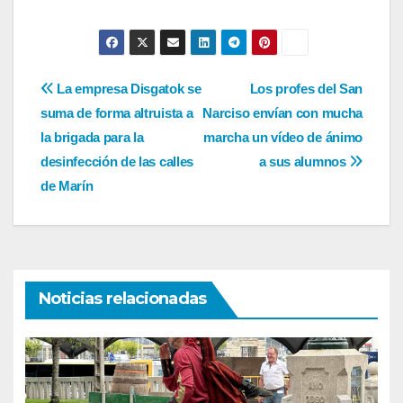
Navegación
La empresa Disgatok se
Los profes del San
suma de forma altruista a
Narciso envían con mucha
de
la brigada para la
marcha un vídeo de ánimo
entradas
desinfección de las calles
a sus alumnos
de Marín
Noticias relacionadas