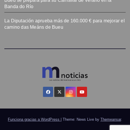
Bueu se prepara para su Carnaval de Verano en la
Banda do Río
La Diputación aprueba más de 160.000 € para mejorar el
camino das Meáns de Bueu
Funciona gracias a WordPress
|
Theme: News Live by
Themeansar
.