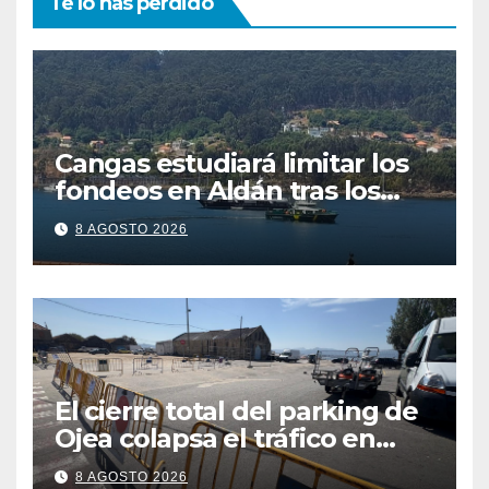
Te lo has perdido
Cangas estudiará limitar los
fondeos en Aldán tras los
últimos episodios de
8 AGOSTO 2026
contaminación en O Con
El cierre total del parking de
Ojea colapsa el tráfico en
Cangas
8 AGOSTO 2026