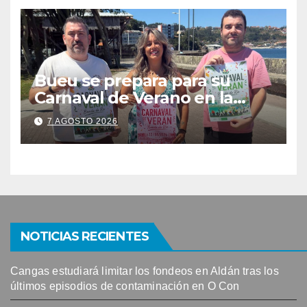
solicitudes de mesas
Bueu se prepara para su
Carnaval de Verano en la
Banda do Río
7 AGOSTO 2026
NOTICIAS RECIENTES
Cangas estudiará limitar los fondeos en Aldán tras los
últimos episodios de contaminación en O Con