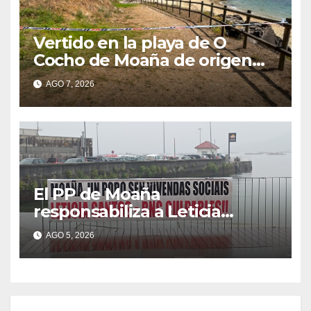
Vertido en la playa de O
Cocho de Moaña de origen
desconocido
AGO 7, 2026
El PP de Moaña
responsabiliza a Leticia
Santos de poner en riesgo la
AGO 5, 2026
construcción de viviendas
sociales de As Raíñas