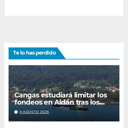
Te lo has perdido
Cangas estudiará limitar los
fondeos en Aldán tras los
últimos episodios de
8 AGOSTO 2026
contaminación en O Con