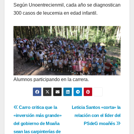
Según Unoentrecienmil, cada año se diagnostican
300 casos de leucemia en edad infantil.
Alumnos participando en la carrera.
Navegación
Carro critica que la
Leticia Santos «corta» la
«inversión más grande»
relación con el líder del
de
del gobierno de Moaña
PSdeG moañés
entradas
sean las carpinterías de