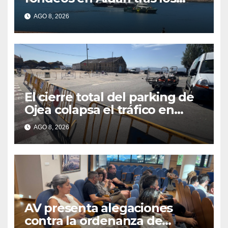
últimos episodios de
AGO 8, 2026
contaminación en O Con
El cierre total del parking de
Ojea colapsa el tráfico en
Cangas
AGO 8, 2026
AV presenta alegaciones
contra la ordenanza de