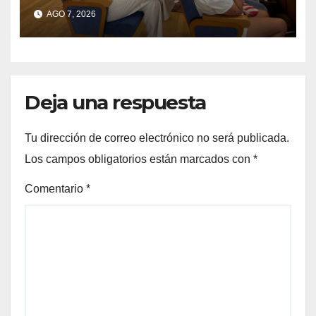
residuos del Morrazo por
AGO 7, 2026
considerar que impone
cargas “desproporcionadas”
Deja una respuesta
Tu dirección de correo electrónico no será publicada.
Los campos obligatorios están marcados con
*
Comentario
*