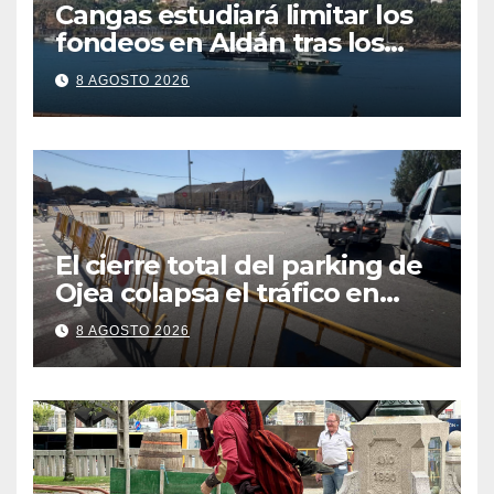
Cangas estudiará limitar los
fondeos en Aldán tras los
últimos episodios de
8 AGOSTO 2026
contaminación en O Con
El cierre total del parking de
Ojea colapsa el tráfico en
Cangas
8 AGOSTO 2026