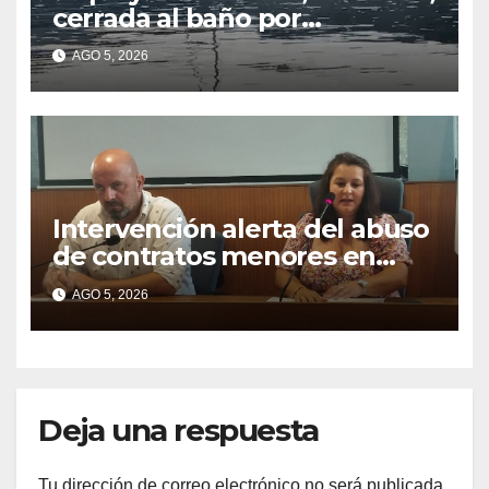
cerrada al baño por
contaminación del agua tras
AGO 5, 2026
detectarse restos fecales
Intervención alerta del abuso
de contratos menores en
2025
AGO 5, 2026
Deja una respuesta
Tu dirección de correo electrónico no será publicada.