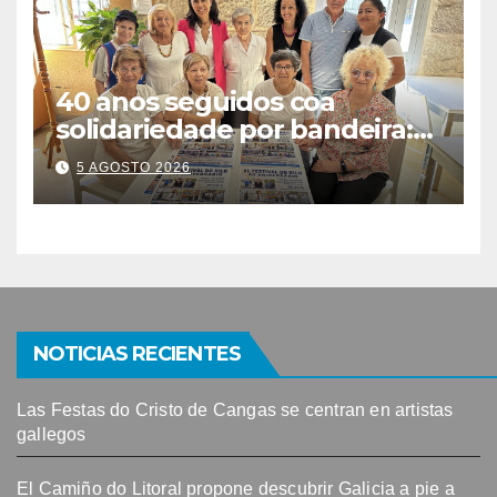
40 anos seguidos coa
solidariedade por bandeira:
este venres celébrase o
5 AGOSTO 2026
Festival do Kilo no Auditorio
NOTICIAS RECIENTES
Las Festas do Cristo de Cangas se centran en artistas
gallegos
El Camiño do Litoral propone descubrir Galicia a pie a