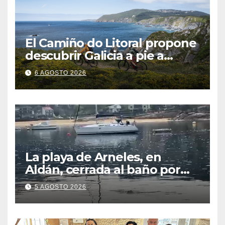
El Camiño do Litoral propone
descubrir Galicia a pie a
través de más de 1.300
6 AGOSTO 2026
kilómetros
La playa de Arneles, en
Aldán, cerrada al baño por
contaminación del agua tras
5 AGOSTO 2026
detectarse restos fecales