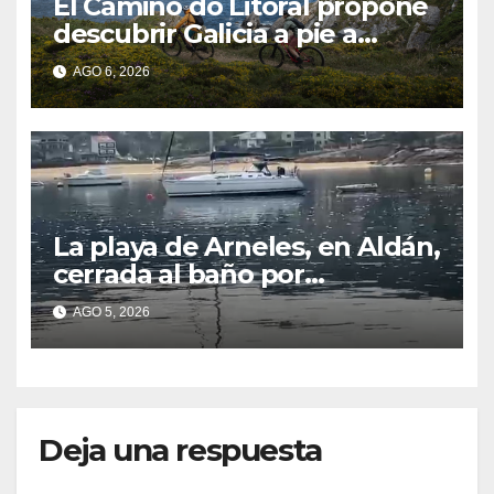
El Camiño do Litoral propone
descubrir Galicia a pie a
través de más de 1.300
AGO 6, 2026
kilómetros
La playa de Arneles, en Aldán,
cerrada al baño por
contaminación del agua tras
AGO 5, 2026
detectarse restos fecales
Deja una respuesta