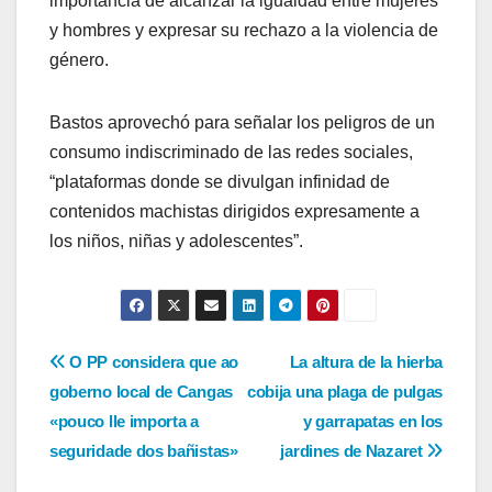
importancia de alcanzar la igualdad entre mujeres
y hombres y expresar su rechazo a la violencia de
género.
Bastos aprovechó para señalar los peligros de un
consumo indiscriminado de las redes sociales,
“plataformas donde se divulgan infinidad de
contenidos machistas dirigidos expresamente a
los niños, niñas y adolescentes”.
Navegación
O PP considera que ao
La altura de la hierba
goberno local de Cangas
cobija una plaga de pulgas
de
«pouco lle importa a
y garrapatas en los
entradas
seguridade dos bañistas»
jardines de Nazaret