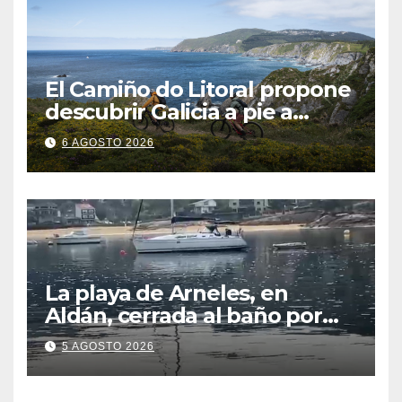
El Camiño do Litoral propone
descubrir Galicia a pie a
través de más de 1.300
6 AGOSTO 2026
kilómetros
La playa de Arneles, en
Aldán, cerrada al baño por
contaminación del agua tras
5 AGOSTO 2026
detectarse restos fecales