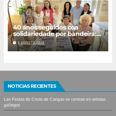
40 anos seguidos coa
solidariedade por bandeira:
este venres celébrase o
5 AGOSTO 2026
Festival do Kilo no Auditorio
NOTICIAS RECIENTES
Las Festas do Cristo de Cangas se centran en artistas
gallegos