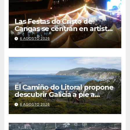
Las Festas do Cristo de
Cangas se centran en artistas
gallegos
6 AGOSTO 2026
El Camiño do Litoral propone
descubrir Galicia a pie a
través de más de 1.300
6 AGOSTO 2026
kilómetros