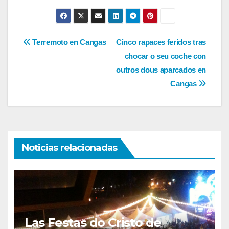
Navegación
Terremoto en Cangas
Cinco rapaces feridos tras
chocar o seu coche con
de
outros dous aparcados en
entradas
Cangas
Noticias relacionadas
Las Festas do Cristo de