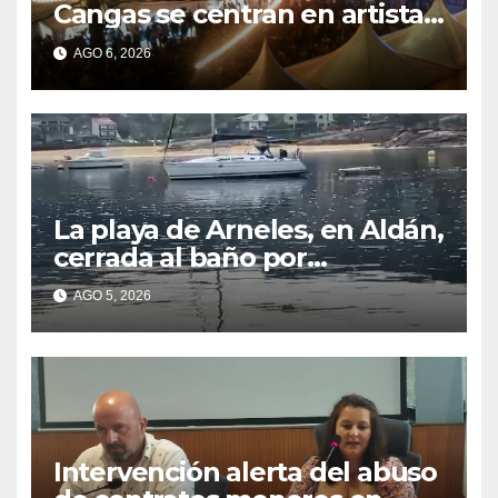
Cangas se centran en artistas
gallegos
AGO 6, 2026
La playa de Arneles, en Aldán,
cerrada al baño por
contaminación del agua tras
AGO 5, 2026
detectarse restos fecales
Intervención alerta del abuso