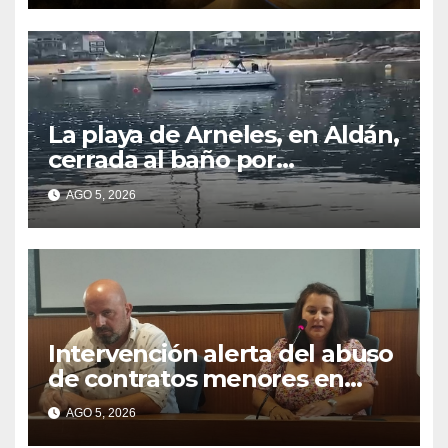
La playa de Arneles, en Aldán,
cerrada al baño por
contaminación del agua tras
AGO 5, 2026
detectarse restos fecales
Intervención alerta del abuso
de contratos menores en
2025
AGO 5, 2026