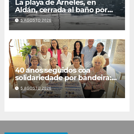
La playa de Arneles, en
Aldán, cerrada al baño por
contaminación del agua tras
5 AGOSTO 2026
detectarse restos fecales
40 anos seguidos coa
solidariedade por bandeira:
este venres celébrase o
5 AGOSTO 2026
Festival do Kilo no Auditorio