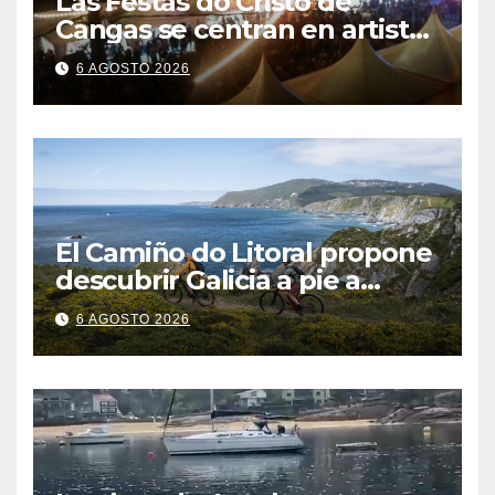
Las Festas do Cristo de
Cangas se centran en artistas
gallegos
6 AGOSTO 2026
El Camiño do Litoral propone
descubrir Galicia a pie a
través de más de 1.300
6 AGOSTO 2026
kilómetros