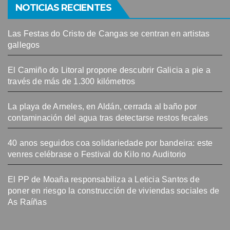
NOTICIAS RECIENTES
Las Festas do Cristo de Cangas se centran en artistas
gallegos
El Camiño do Litoral propone descubrir Galicia a pie a
través de más de 1.300 kilómetros
La playa de Arneles, en Aldán, cerrada al baño por
contaminación del agua tras detectarse restos fecales
40 anos seguidos coa solidariedade por bandeira: este
venres celébrase o Festival do Kilo no Auditorio
El PP de Moaña responsabiliza a Leticia Santos de
poner en riesgo la construcción de viviendas sociales de
As Raíñas