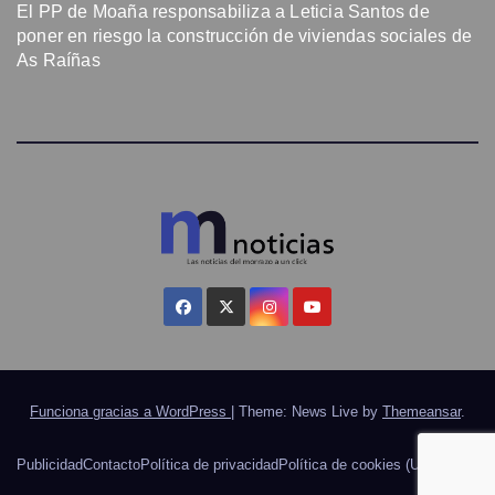
El PP de Moaña responsabiliza a Leticia Santos de
poner en riesgo la construcción de viviendas sociales de
As Raíñas
Funciona gracias a WordPress
|
Theme: News Live by
Themeansar
.
Publicidad
Contacto
Política de privacidad
Política de cookies (UE)