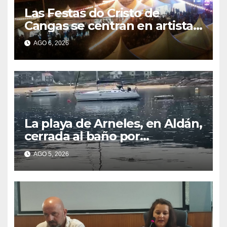
Las Festas do Cristo de
Cangas se centran en artistas
gallegos
AGO 6, 2026
La playa de Arneles, en Aldán,
cerrada al baño por
contaminación del agua tras
AGO 5, 2026
detectarse restos fecales