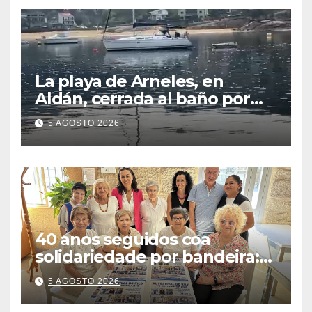
La playa de Arneles, en
Aldán, cerrada al baño por
contaminación del agua tras
5 AGOSTO 2026
detectarse restos fecales
40 anos seguidos coa
solidariedade por bandeira:
este venres celébrase o
5 AGOSTO 2026
Festival do Kilo no Auditorio