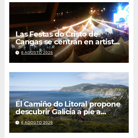
Las Festas do Cristo de
Cangas se centran en artistas
gallegos
6 AGOSTO 2026
El Camiño do Litoral propone
descubrir Galicia a pie a
través de más de 1.300
6 AGOSTO 2026
kilómetros