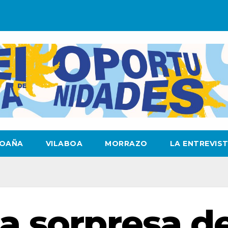
OAÑA
VILABOA
MORRAZO
LA ENTREVIS
a sorpresa d