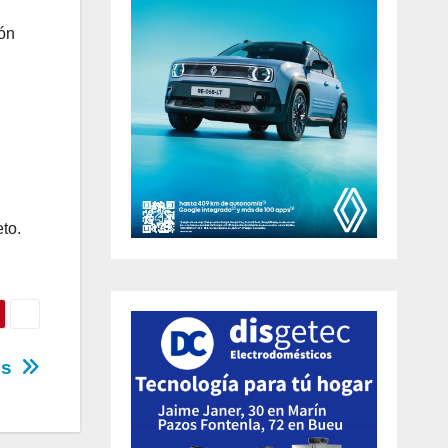
ión
to.
tos