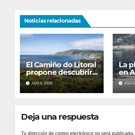
entradas
Noticias relacionadas
El Camiño do Litoral
La p
propone descubrir
en A
Galicia a pie a través
baño
AGO 6, 2026
AGO 5
de más de 1.300
cont
kilómetros
agua
dete
feca
Deja una respuesta
Tu dirección de correo electrónico no será publicada.