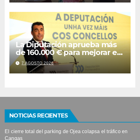
La Diputación aprueba más
de 160.000 € para mejorar el
camino das Meáns de Bueu
7 AGOSTO 2026
NOTICIAS RECIENTES
El cierre total del parking de Ojea colapsa el tráfico en
Cangas