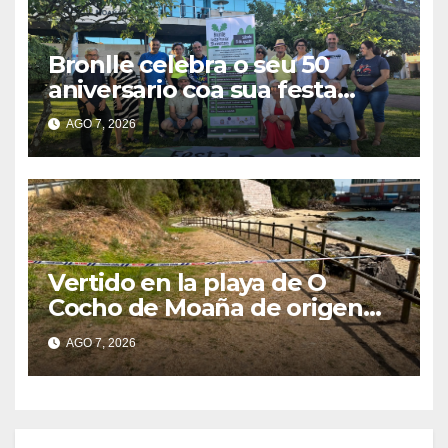
Bronlle celebra o seu 50
aniversario coa sua festa
popular o vindeiro sábado 15
AGO 7, 2026
de agosto
Vertido en la playa de O
Cocho de Moaña de origen
desconocido
AGO 7, 2026