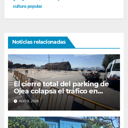
cultura popular
Noticias relacionadas
El cierre total del parking de
Ojea colapsa el tráfico en
Cangas
AGO 8, 2026