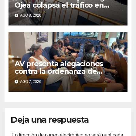
Ojea colapsa el tráfico en
Cangas
AGO 8, 2026
AV presenta alegaciones
contra la ordenanza de
residuos del Morrazo por
AGO 7, 2026
considerar que impone
cargas “desproporcionadas”
Deja una respuesta
Tu dirección de correo electrónico no será publicada.