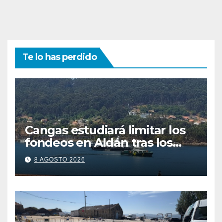
Te lo has perdido
Cangas estudiará limitar los
fondeos en Aldán tras los
últimos episodios de
8 AGOSTO 2026
contaminación en O Con