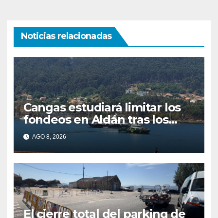
Noticias relacionadas
Cangas estudiará limitar los
fondeos en Aldán tras los
últimos episodios de
AGO 8, 2026
contaminación en O Con
El cierre total del parking de