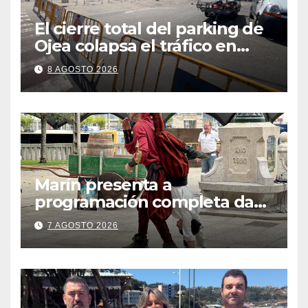
El cierre total del parking de
Ojea colapsa el tráfico en
Cangas
8 AGOSTO 2026
Marín presenta a
programación completa da
Festa Corsaria, que bate
7 AGOSTO 2026
todos os récords de
participación con 100
solicitudes de mesas