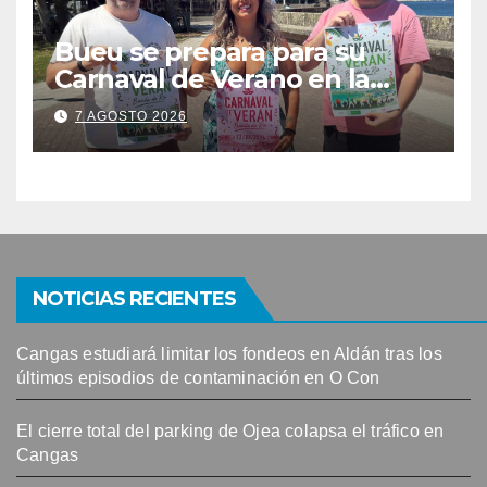
Bueu se prepara para su
Carnaval de Verano en la
Banda do Río
7 AGOSTO 2026
NOTICIAS RECIENTES
Cangas estudiará limitar los fondeos en Aldán tras los
últimos episodios de contaminación en O Con
El cierre total del parking de Ojea colapsa el tráfico en
Cangas