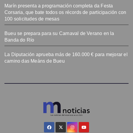
Marín presenta a programación completa da Festa
Corsaria, que bate todos os récords de participación con
100 solicitudes de mesas
Bueu se prepara para su Carnaval de Verano en la
Banda do Río
La Diputación aprueba más de 160.000 € para mejorar el
camino das Meáns de Bueu