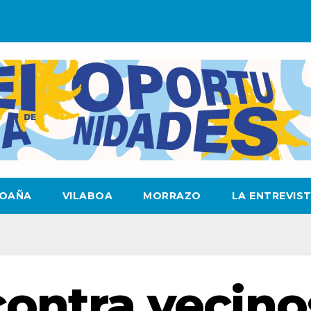
OAÑA
VILABOA
MORRAZO
LA ENTREVIS
contra vecino