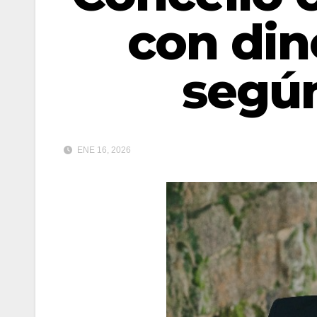
con din
segú
ENE 16, 2026