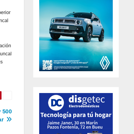
erior
ncal
mación
Juncal
os
y 500
gar