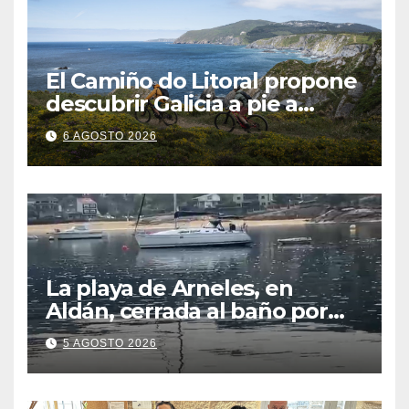
El Camiño do Litoral propone
descubrir Galicia a pie a
través de más de 1.300
6 AGOSTO 2026
kilómetros
La playa de Arneles, en
Aldán, cerrada al baño por
contaminación del agua tras
5 AGOSTO 2026
detectarse restos fecales