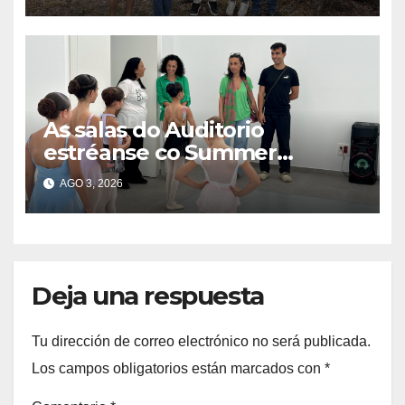
As salas do Auditorio
estréanse co Summer
Intensive do Ballet de Galicia
AGO 3, 2026
Deja una respuesta
Tu dirección de correo electrónico no será publicada.
Los campos obligatorios están marcados con
*