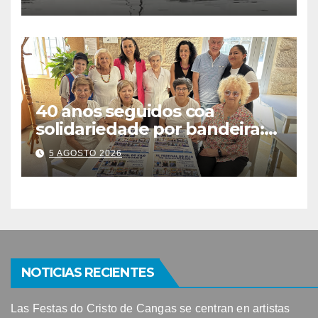
detectarse restos fecales
40 anos seguidos coa
solidariedade por bandeira:
este venres celébrase o
5 AGOSTO 2026
Festival do Kilo no Auditorio
NOTICIAS RECIENTES
Las Festas do Cristo de Cangas se centran en artistas