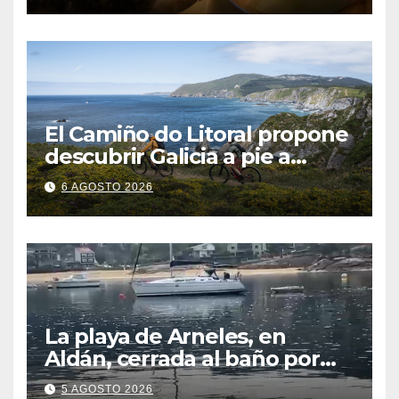
El Camiño do Litoral propone
descubrir Galicia a pie a
través de más de 1.300
6 AGOSTO 2026
kilómetros
La playa de Arneles, en
Aldán, cerrada al baño por
contaminación del agua tras
5 AGOSTO 2026