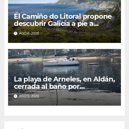
El Camiño do Litoral propone
descubrir Galicia a pie a
través de más de 1.300
AGO 6, 2026
kilómetros
La playa de Arneles, en Aldán,
cerrada al baño por
contaminación del agua tras
AGO 5, 2026
detectarse restos fecales