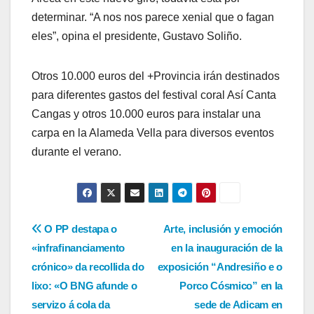
determinar. “A nos nos parece xenial que o fagan
eles”, opina el presidente, Gustavo Soliño.
Otros 10.000 euros del +Provincia irán destinados
para diferentes gastos del festival coral Así Canta
Cangas y otros 10.000 euros para instalar una
carpa en la Alameda Vella para diversos eventos
durante el verano.
Navegación
O PP destapa o
Arte, inclusión y emoción
«infrafinanciamento
en la inauguración de la
de
crónico» da recollida do
exposición “Andresiño e o
entradas
lixo: «O BNG afunde o
Porco Cósmico” en la
servizo á cola da
sede de Adicam en