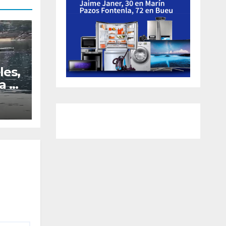
les,
a al
el
os