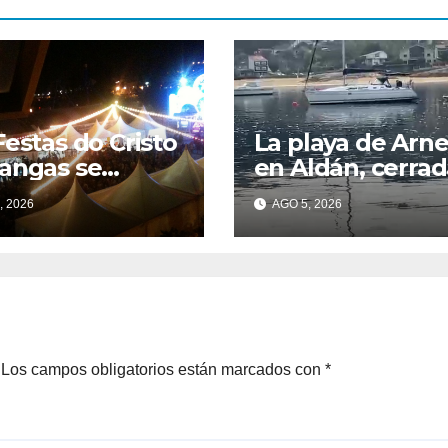
Festas do Cristo
La playa de Arne
angas se
en Aldán, cerrad
ran en artistas
baño por
, 2026
AGO 5, 2026
egos
contaminación d
agua tras
detectarse rest
fecales
Los campos obligatorios están marcados con
*