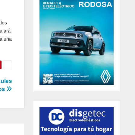
odos
alará
da una
zules
vos