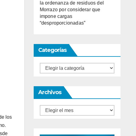
la ordenanza de residuos del
Morrazo por considerar que
impone cargas
“desproporcionadas”
Categorías
Categorías
Archivos
Archivos
de los
mo.
esde