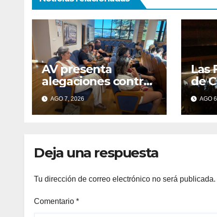
AV presenta
Las 
alegaciones contra
de C
la ordenanza de
cent
AGO 7, 2026
AGO 6
residuos del
gall
Morrazo por
considerar que
impone cargas
Deja una respuesta
“desproporcionada
s”
Tu dirección de correo electrónico no será publicada.
Comentario
*