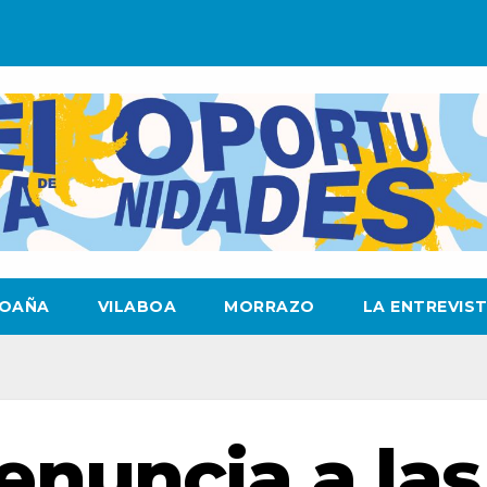
OAÑA
VILABOA
MORRAZO
LA ENTREVIS
enuncia a las