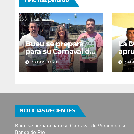
Te lo has perdido
Bueu se prepara
La D
para su Carnaval de
apr
Verano en la Banda
160.
7 AGOSTO 2026
7 AG
do Río
mejo
das
NOTICIAS RECIENTES
Bueu se prepara para su Carnaval de Verano en la
Banda do Río