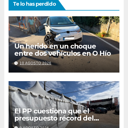
Te lo has perdido
Un herido en un choque
entre dos vehículos en O Hío
10 AGOSTO 2026
El PP cuestiona que el
presupuesto récord del
Cristo se traduzca en unas