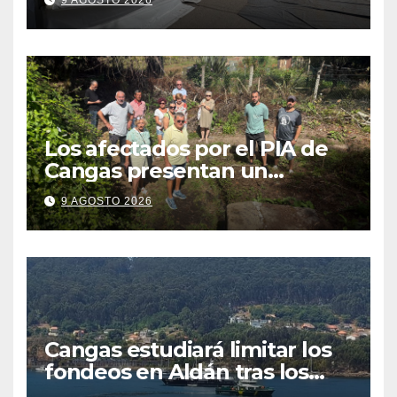
9 AGOSTO 2026
fiestas más plurales
Los afectados por el PIA de
Cangas presentan un
recurso: “Lo vamos a luchar”
9 AGOSTO 2026
Cangas estudiará limitar los
fondeos en Aldán tras los
últimos episodios de