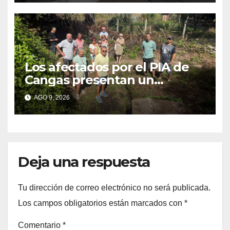
Los afectados por el PIA de
Cangas presentan un
recurso: “Lo vamos a luchar”
AGO 9, 2026
Deja una respuesta
Tu dirección de correo electrónico no será publicada.
Los campos obligatorios están marcados con
*
Comentario
*