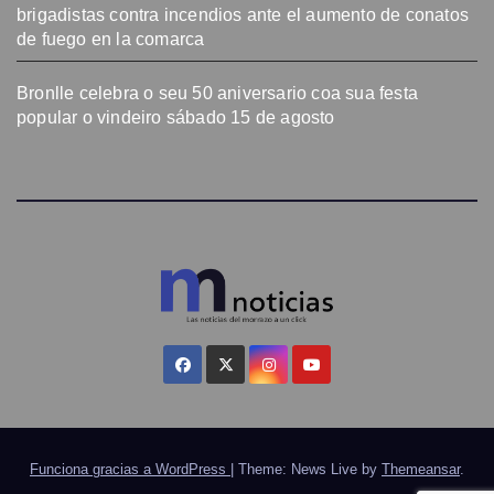
brigadistas contra incendios ante el aumento de conatos
de fuego en la comarca
Bronlle celebra o seu 50 aniversario coa sua festa
popular o vindeiro sábado 15 de agosto
Funciona gracias a WordPress
|
Theme: News Live by
Themeansar
.