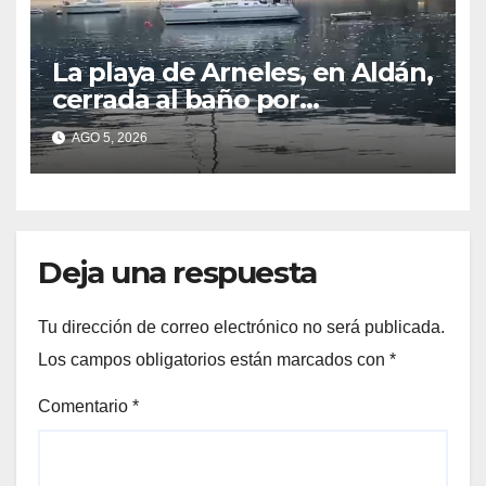
La playa de Arneles, en Aldán,
cerrada al baño por
contaminación del agua tras
AGO 5, 2026
detectarse restos fecales
Deja una respuesta
Tu dirección de correo electrónico no será publicada.
Los campos obligatorios están marcados con
*
Comentario
*