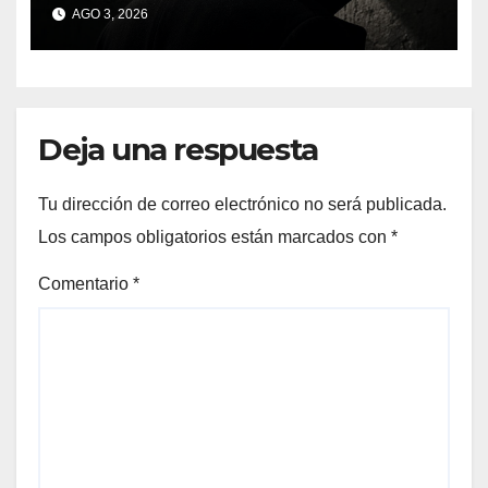
inmersiva que reinventa la
AGO 3, 2026
presentación literaria en
Bueu
Deja una respuesta
Tu dirección de correo electrónico no será publicada.
Los campos obligatorios están marcados con
*
Comentario
*