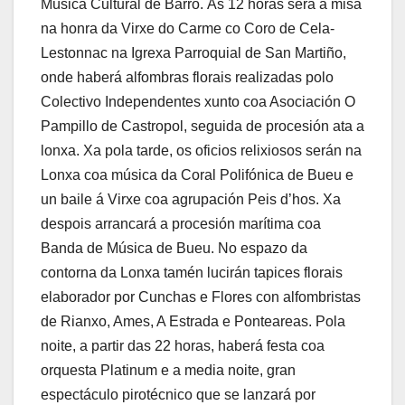
Música Cultural de Barro. Ás 12 horas será a misa
na honra da Virxe do Carme co Coro de Cela-
Lestonnac na Igrexa Parroquial de San Martiño,
onde haberá alfombras florais realizadas polo
Colectivo Independentes xunto coa Asociación O
Pampillo de Castropol, seguida de procesión ata a
lonxa. Xa pola tarde, os oficios relixiosos serán na
Lonxa coa música da Coral Polifónica de Bueu e
un baile á Virxe coa agrupación Peis d’hos. Xa
despois arrancará a procesión marítima coa
Banda de Música de Bueu. No espazo da
contorna da Lonxa tamén lucirán tapices florais
elaborador por Cunchas e Flores con alfombristas
de Rianxo, Ames, A Estrada e Ponteareas. Pola
noite, a partir das 22 horas, haberá festa coa
orquesta Platinum e a media noite, gran
espectáculo pirotécnico que se lanzará por