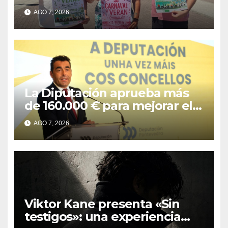
Banda do Río
AGO 7, 2026
La Diputación aprueba más
de 160.000 € para mejorar el
camino das Meáns de Bueu
AGO 7, 2026
Viktor Kane presenta «Sin
testigos»: una experiencia