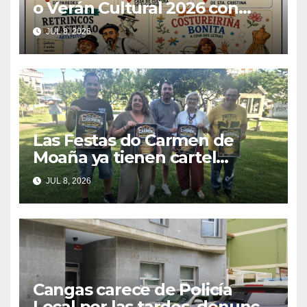
o Verán Cultural 2026 con
teatro, música, cine e
JUL 8, 2026
tradición
Las Festas do Carmen de
Moaña ya tienen cartel
musical y hacen un
JUL 8, 2026
llamamiento a la colaboración
vecinal
Cangas carece de Policía
Local por las tardes, denuncia