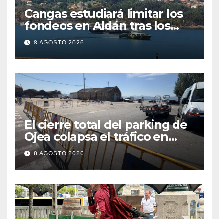
Cangas estudiará limitar los
fondeos en Aldán tras los
últimos episodios de
8 AGOSTO 2026
contaminación en O Con
El cierre total del parking de
Ojea colapsa el tráfico en
Cangas
8 AGOSTO 2026