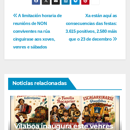
Navegación
A limitación horaria de
Xa están aquí as
reunións de NON
consecuencias das festas:
de
conviventes na rúa
3.615 positivos, 2.580 máis
entradas
cinguirase aos xoves,
que o 23 de decembro
venres e sábados
Noticias relacionadas
Vilaboa inaugura este venres