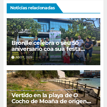
Noticias relacionadas
Bronlle celebra o seu 50
aniversario coa sua festa
popular o vindeiro sábado 15
AGO 7, 2026
de agosto
Vertido en la playa de O
Cocho de Moaña de origen