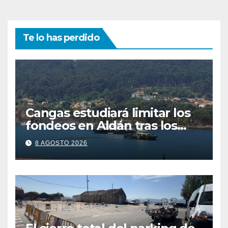
Te lo has perdido
Cangas estudiará limitar los
fondeos en Aldán tras los
últimos episodios de
8 AGOSTO 2026
contaminación en O Con