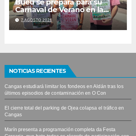
Bueu se prepara para su
Carnaval de Verano en la
Banda do Río
7 AGOSTO 2026
NOTICIAS RECIENTES
Cangas estudiará limitar los fondeos en Aldán tras los
últimos episodios de contaminación en O Con
El cierre total del parking de Ojea colapsa el tráfico en
Cangas
Marín presenta a programación completa da Festa