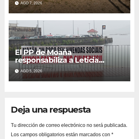
desconocido
AGO 7, 2026
El PP de Moaña
responsabiliza a Leticia
Santos de poner en riesgo la
AGO 5, 2026
construcción de viviendas
sociales de As Raíñas
Deja una respuesta
Tu dirección de correo electrónico no será publicada.
Los campos obligatorios están marcados con
*