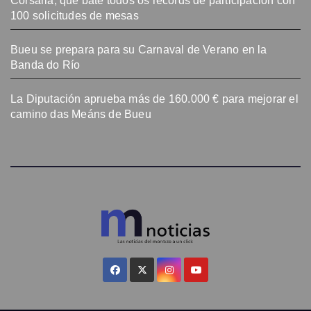
Corsaria, que bate todos os récords de participación con
100 solicitudes de mesas
Bueu se prepara para su Carnaval de Verano en la
Banda do Río
La Diputación aprueba más de 160.000 € para mejorar el
camino das Meáns de Bueu