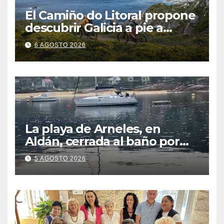
El Camiño do Litoral propone
descubrir Galicia a pie a
través de más de 1.300
6 AGOSTO 2026
kilómetros
La playa de Arneles, en
Aldán, cerrada al baño por
contaminación del agua tras
5 AGOSTO 2026
detectarse restos fecales