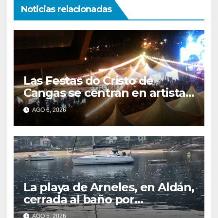
Noticias relacionadas
Las Festas do Cristo de
Cangas se centran en artistas
gallegos
AGO 6, 2026
La playa de Arneles, en Aldán,
cerrada al baño por
contaminación del agua tras
AGO 5, 2026