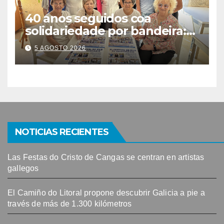
40 anos seguidos coa
solidariedade por bandeira:
este venres celébrase o
5 AGOSTO 2026
Festival do Kilo no Auditorio
NOTICIAS RECIENTES
Las Festas do Cristo de Cangas se centran en artistas
gallegos
El Camiño do Litoral propone descubrir Galicia a pie a
través de más de 1.300 kilómetros