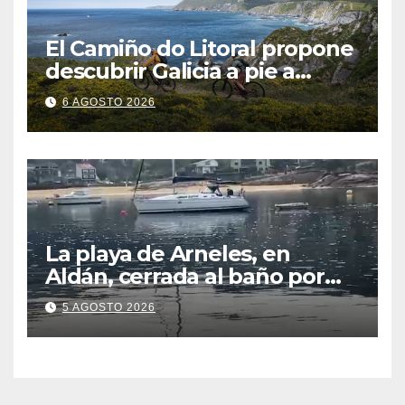
El Camiño do Litoral propone
descubrir Galicia a pie a
través de más de 1.300
6 AGOSTO 2026
kilómetros
La playa de Arneles, en
Aldán, cerrada al baño por
contaminación del agua tras
5 AGOSTO 2026
detectarse restos fecales