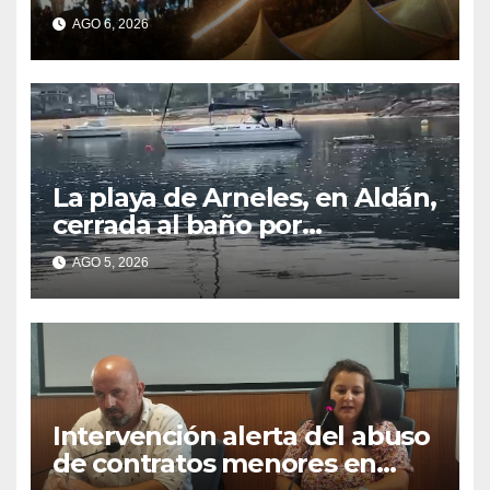
gallegos
AGO 6, 2026
La playa de Arneles, en Aldán,
cerrada al baño por
contaminación del agua tras
AGO 5, 2026
detectarse restos fecales
Intervención alerta del abuso
de contratos menores en