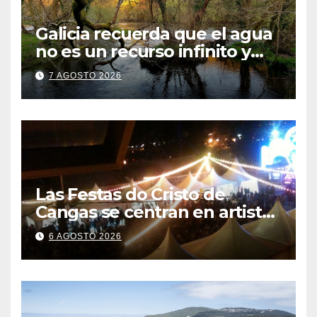
Galicia recuerda que el agua
no es un recurso infinito y
apela a convertir el ahorro en
7 AGOSTO 2026
un hábito diario
Las Festas do Cristo de
Cangas se centran en artistas
gallegos
6 AGOSTO 2026