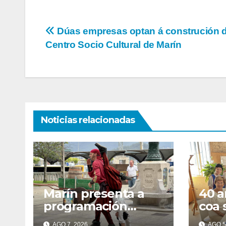
Navegación
Dúas empresas optan á construción 
Centro Socio Cultural de Marín
de
entradas
Noticias relacionadas
Marín presenta a
40 a
programación
coa 
completa da Festa
por 
AGO 7, 2026
AGO 5