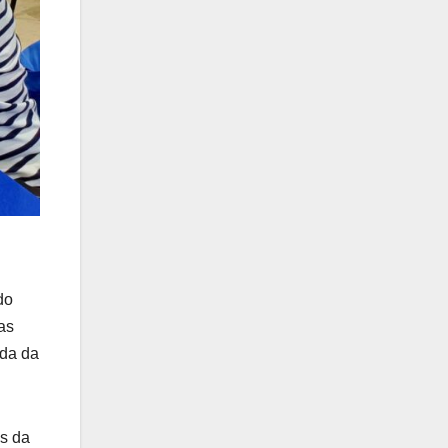
do
as
uda da
os da