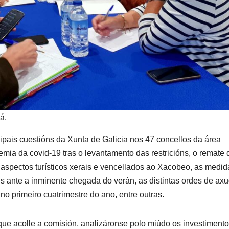
á.
cipais cuestións da Xunta de Galicia nos 47 concellos da área
demia da covid-19 tras o levantamento das restricións, o remate 
 aspectos turísticos xerais e vencellados ao Xacobeo, as medid
ais ante a inminente chegada do verán, as distintas ordes de ax
o primeiro cuatrimestre do ano, entre outras.
que acolle a comisión, analizáronse polo miúdo os investiment