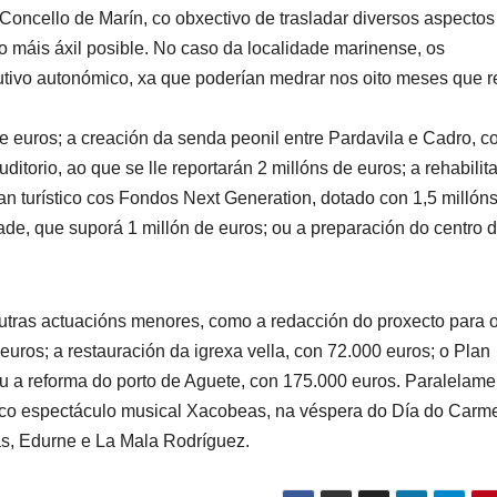
 Concello de Marín, co obxectivo de trasladar diversos aspectos
 o máis áxil posible. No caso da localidade marinense, os
cutivo autonómico, xa que poderían medrar nos oito meses que r
e euros; a creación da senda peonil entre Pardavila e Cadro, c
itorio, ao que se lle reportarán 2 millóns de euros; a rehabilit
an turístico cos Fondos Next Generation, dotado con 1,5 millón
ade, que suporá 1 millón de euros; ou a preparación do centro d
utras actuacións menores, como a redacción do proxecto para 
ros; a restauración da igrexa vella, con 72.000 euros; o Plan
u a reforma do porto de Aguete, con 175.000 euros. Paralelame
o co espectáculo musical Xacobeas, na véspera do Día do Carm
s, Edurne e La Mala Rodríguez.