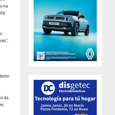
ou na
añá.
on
nto”,
beiro
io da
ve,