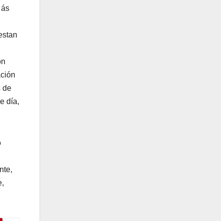
 ás
estan
on
ación
s de
e día,
o
nte,
e,