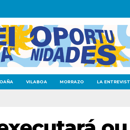
OAÑA
VILABOA
MORRAZO
LA ENTREVIS
executará ou