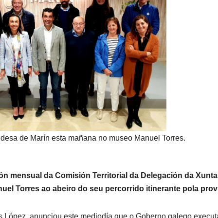
desa de Marín esta mañana no museo Manuel Torres.
sión mensual da Comisión Territorial da Delegación da Xunta
el Torres ao abeiro do seu percorrido itinerante pola prov
uis López, anunciou este mediodía que o Goberno galego execut