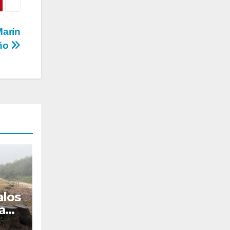
Marín
uño
alos
Rapa