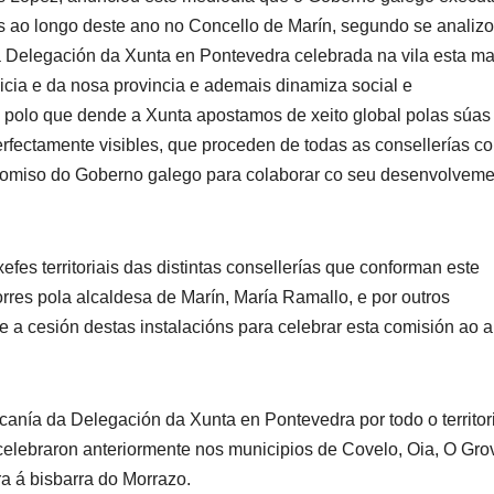
os ao longo deste ano no Concello de Marín, segundo se analiz
a Delegación da Xunta en Pontevedra celebrada na vila esta m
icia e da nosa provincia e ademais dinamiza social e
 polo que dende a Xunta apostamos de xeito global polas súas
rfectamente visibles, que proceden de todas as consellerías c
romiso do Goberno galego para colaborar co seu desenvolveme
fes territoriais das distintas consellerías que conforman este
rres pola alcaldesa de Marín, María Ramallo, e por outros
e a cesión destas instalacións para celebrar esta comisión ao a
rcanía da Delegación da Xunta en Pontevedra por todo o territor
 celebraron anteriormente nos municipios de Covelo, Oia, O Gro
a á bisbarra do Morrazo.