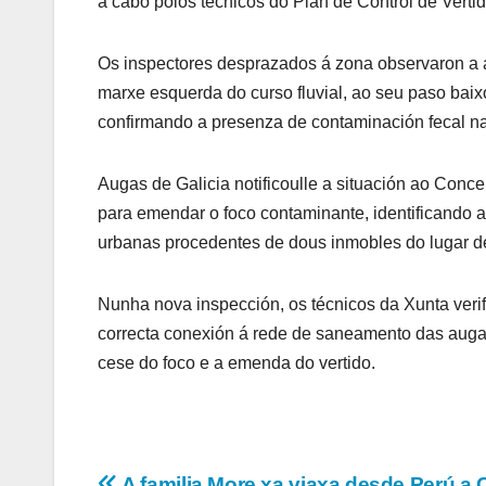
a cabo polos técnicos do Plan de Control de Verti
Os inspectores desprazados á zona observaron a a
marxe esquerda do curso fluvial, ao seu paso ba
confirmando a presenza de contaminación fecal n
Augas de Galicia notificoulle a situación ao Con
para emendar o foco contaminante, identificando a
urbanas procedentes de dous inmobles do lugar d
Nunha nova inspección, os técnicos da Xunta veri
correcta conexión á rede de saneamento das augas
cese do foco e a emenda do vertido.
A familia More xa viaxa desde Perú a