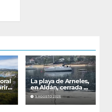
oral
La playa de Arneles,
rir
en Aldán, cerrada al
ravés
baño por
5 AGOSTO 2026
contaminación del
agua tras