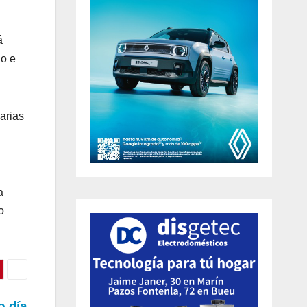
á
do e
arias
a
o
o día