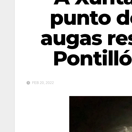
punto d
augas res
Pontill
FEB 20, 2022