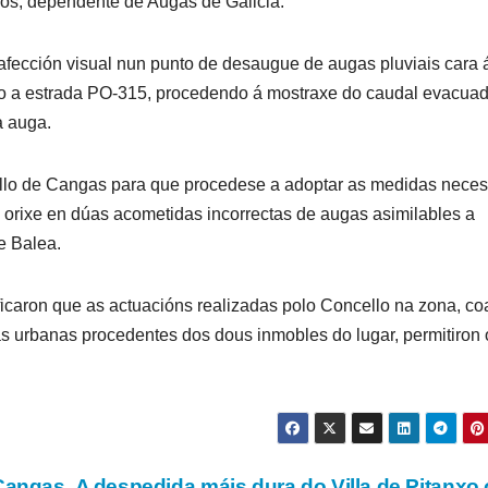
dos, dependente de Augas de Galicia.
fección visual nun punto de desaugue de augas pluviais cara 
ixo a estrada PO-315, procedendo á mostraxe do caudal evacua
a auga.
cello de Cangas para que procedese a adoptar as medidas neces
 orixe en dúas acometidas incorrectas de augas asimilables a
e Balea.
ficaron que as actuacións realizadas polo Concello na zona, co
 urbanas procedentes dos dous inmobles do lugar, permitiron 
 Cangas
A despedida máis dura do Villa de Pitanxo 