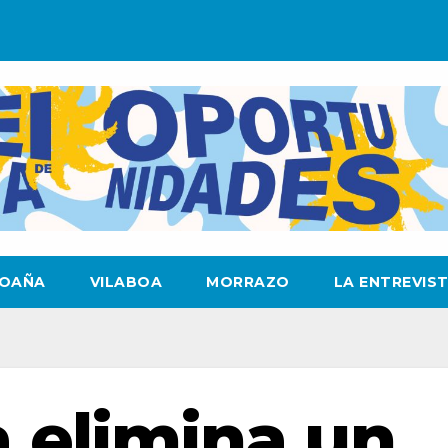
OAÑA
VILABOA
MORRAZO
LA ENTREVIS
 elimina un