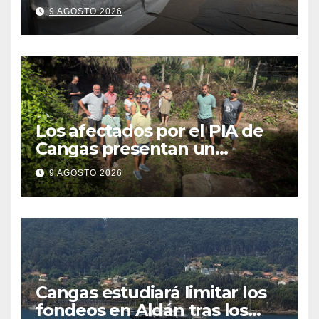
Cristo se traduzca en unas
9 AGOSTO 2026
fiestas más plurales
Los afectados por el PIA de
Cangas presentan un
recurso: “Lo vamos a luchar”
9 AGOSTO 2026
Cangas estudiará limitar los
fondeos en Aldán tras los