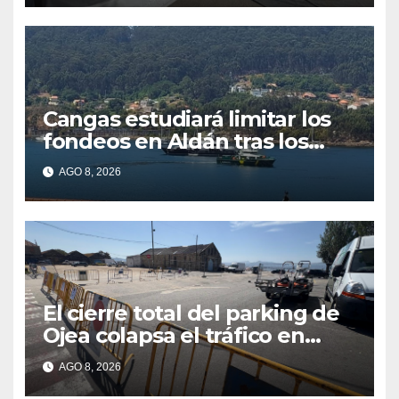
Cangas estudiará limitar los
fondeos en Aldán tras los
últimos episodios de
AGO 8, 2026
contaminación en Arneles
El cierre total del parking de
Ojea colapsa el tráfico en
Cangas
AGO 8, 2026