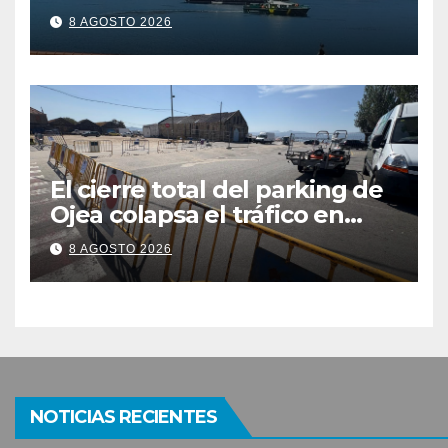
últimos episodios de
8 AGOSTO 2026
contaminación en Arneles
El cierre total del parking de
Ojea colapsa el tráfico en
Cangas
8 AGOSTO 2026
NOTICIAS RECIENTES