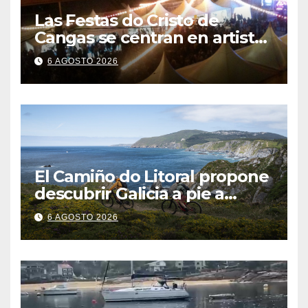
Las Festas do Cristo de
Cangas se centran en artistas
gallegos
6 AGOSTO 2026
El Camiño do Litoral propone
descubrir Galicia a pie a
través de más de 1.300
6 AGOSTO 2026
kilómetros