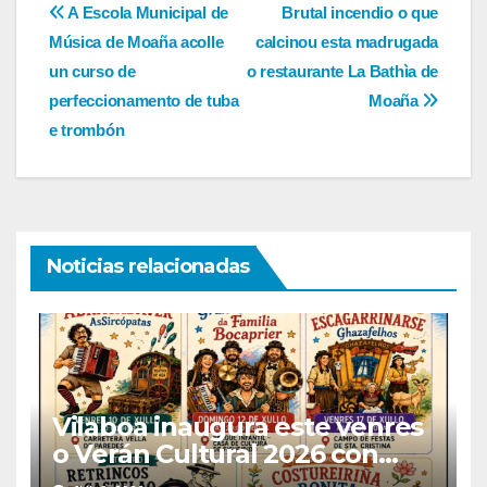
Navegación
A Escola Municipal de
Brutal incendio o que
Música de Moaña acolle
calcinou esta madrugada
de
un curso de
o restaurante La Bathìa de
entradas
perfeccionamento de tuba
Moaña
e trombón
Noticias relacionadas
Vilaboa inaugura este venres
o Verán Cultural 2026 con
teatro, música, cine e