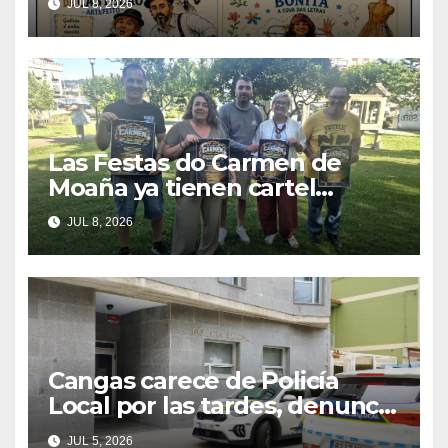
JUL 8, 2026
tradición
Las Festas do Carmen de
Moaña ya tienen cartel
musical y hacen un
JUL 8, 2026
llamamiento a la colaboración
vecinal
Cangas carece de Policía
Local por las tardes, denuncia
el PP
JUL 5, 2026