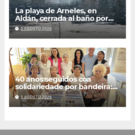
La playa de Arneles, en
Aldán, cerrada al baño por
contaminación del agua tras
5 AGOSTO 2026
detectarse restos fecales
40 anos seguidos coa
solidariedade por bandeira:
este venres celébrase o
5 AGOSTO 2026
Festival do Kilo no Auditorio