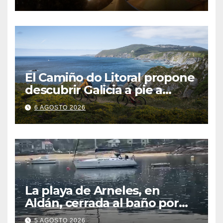
El Camiño do Litoral propone
descubrir Galicia a pie a
través de más de 1.300
6 AGOSTO 2026
kilómetros
La playa de Arneles, en
Aldán, cerrada al baño por
contaminación del agua tras
5 AGOSTO 2026