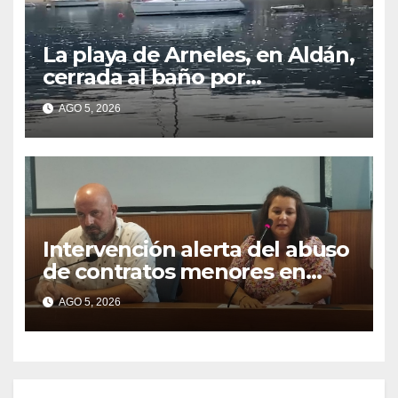
La playa de Arneles, en Aldán,
cerrada al baño por
contaminación del agua tras
AGO 5, 2026
detectarse restos fecales
Intervención alerta del abuso
de contratos menores en
2025
AGO 5, 2026