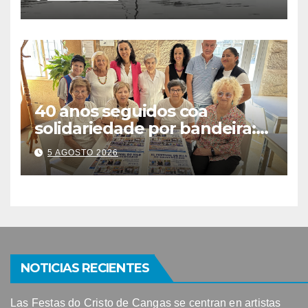
detectarse restos fecales
40 anos seguidos coa
solidariedade por bandeira:
este venres celébrase o
5 AGOSTO 2026
Festival do Kilo no Auditorio
NOTICIAS RECIENTES
Las Festas do Cristo de Cangas se centran en artistas