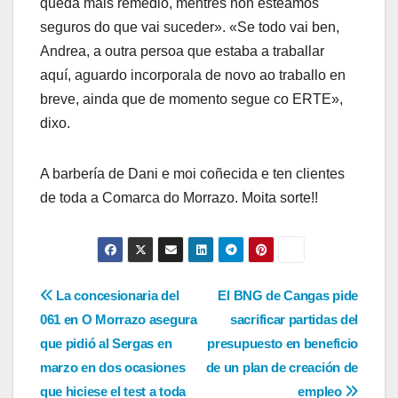
queda máis remedio, mentres non esteamos
seguros do que vai suceder». «Se todo vai ben,
Andrea, a outra persoa que estaba a traballar
aquí, aguardo incorporala de novo ao traballo en
breve, ainda que de momento segue co ERTE»,
dixo.
A barbería de Dani e moi coñecida e ten clientes
de toda a Comarca do Morrazo. Moita sorte!!
Navegación
La concesionaria del
El BNG de Cangas pide
061 en O Morrazo asegura
sacrificar partidas del
de
que pidió al Sergas en
presupuesto en beneficio
entradas
marzo en dos ocasiones
de un plan de creación de
que hiciese el test a toda
empleo