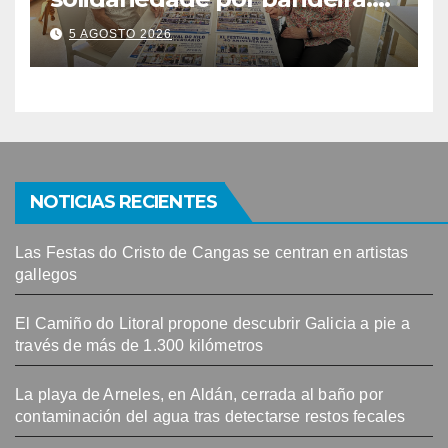
este venres celébrase o
5 AGOSTO 2026
Festival do Kilo no Auditorio
NOTICIAS RECIENTES
Las Festas do Cristo de Cangas se centran en artistas
gallegos
El Camiño do Litoral propone descubrir Galicia a pie a
través de más de 1.300 kilómetros
La playa de Arneles, en Aldán, cerrada al baño por
contaminación del agua tras detectarse restos fecales