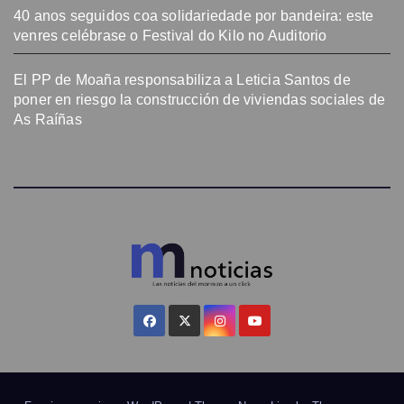
40 anos seguidos coa solidariedade por bandeira: este
venres celébrase o Festival do Kilo no Auditorio
El PP de Moaña responsabiliza a Leticia Santos de
poner en riesgo la construcción de viviendas sociales de
As Raíñas