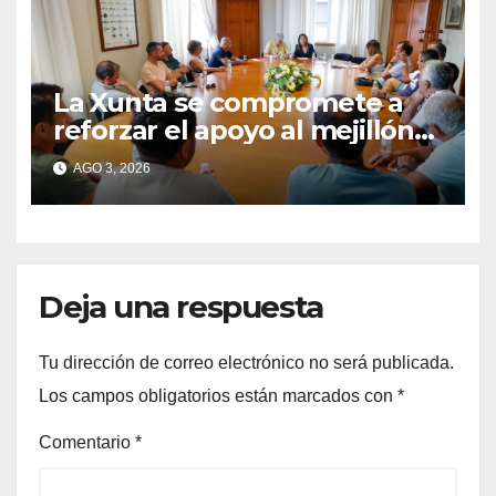
La Xunta se compromete a
reforzar el apoyo al mejillón
de Moaña tras reunirse con
AGO 3, 2026
los bateeiros de Rianosa
Deja una respuesta
Tu dirección de correo electrónico no será publicada.
Los campos obligatorios están marcados con
*
Comentario
*