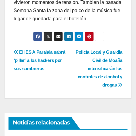
vivieron momentos de tensión. También la pasada
Semana Santa la zona del palco de la música fue
lugar de quedada para el botellón.
Navegación
El IES A Paralaia sabrá
Policía Local y Guardia
‘pillar’ a los hackers por
Civil de Moaña
de
sus sombreros
intensificarán los
entradas
controles de alcohol y
drogas
Noticias relacionadas