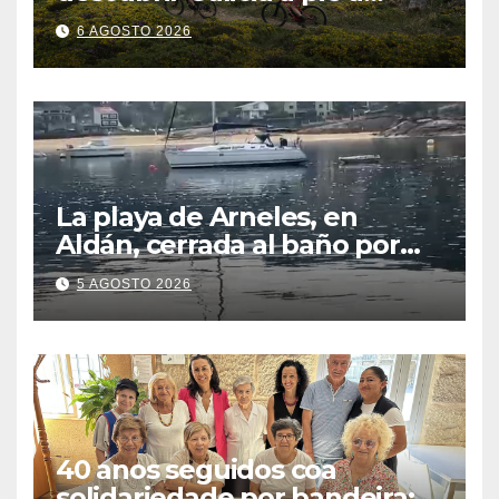
través de más de 1.300
6 AGOSTO 2026
kilómetros
La playa de Arneles, en
Aldán, cerrada al baño por
contaminación del agua tras
5 AGOSTO 2026
detectarse restos fecales
40 anos seguidos coa
solidariedade por bandeira: