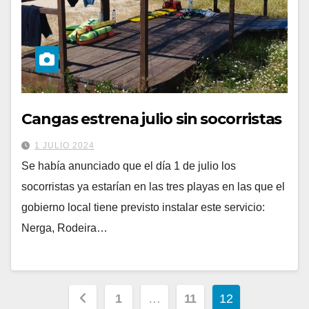
Cangas estrena julio sin socorristas
1 JULIO 2024
Se había anunciado que el día 1 de julio los
socorristas ya estarían en las tres playas en las que el
gobierno local tiene previsto instalar este servicio:
Nerga, Rodeira…
Paginación
1
…
11
12