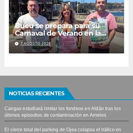
Bueu se prepara para su
Carnaval de Verano en la
Banda do Río
7 AGOSTO 2026
NOTICIAS RECIENTES
Cangas estudiará limitar los fondeos en Aldán tras los
últimos episodios de contaminación en Arneles
El cierre total del parking de Ojea colapsa el tráfico en