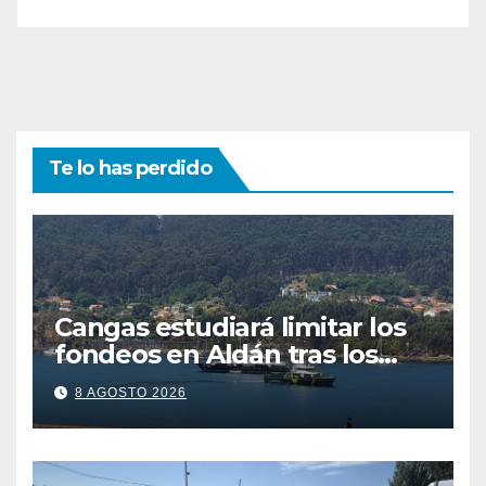
Te lo has perdido
Cangas estudiará limitar los
fondeos en Aldán tras los
últimos episodios de
8 AGOSTO 2026
contaminación en Arneles